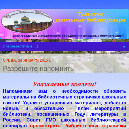
▼
СРЕДА, 14 ЯНВАРЯ 2015 Г.
Разрешите напомнить!
Уважаемые коллеги!
Напоминаем вам о необходимости обновить
материалы на библиотечных страничках школьных
сайтов! Удалите устаревшие материалы, добавьте
новые, и обязательно - план мероприятий
библиотеки, посвященных Году литературы в
России. Совет ГМО школьных библиотекарей
планирует
просмотреть библиотечные странички